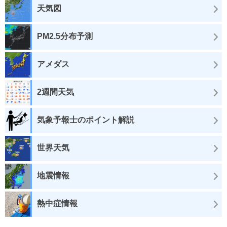
天気図
PM2.5分布予測
アメダス
2週間天気
気象予報士のポイント解説
世界天気
地震情報
熱中症情報