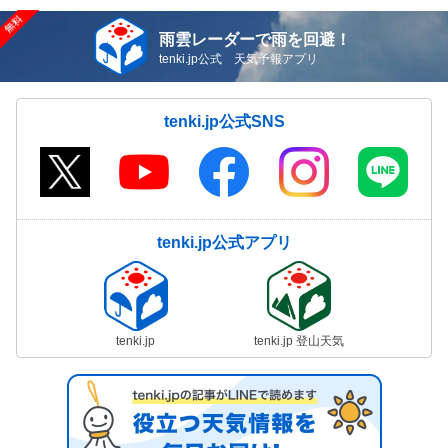
雨雲レーダーで雨を回避！
tenki.jp公式 天気予報アプリ
tenki.jp公式SNS
tenki.jp公式アプリ
tenki.jp
tenki.jp 登山天気