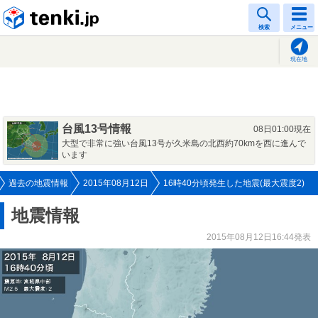
tenki.jp
検索
メニュー
現在地
台風13号情報
08日01:00現在
大型で非常に強い台風13号が久米島の北西約70kmを西に進んで
います
過去の地震情報
2015年08月12日
16時40分頃発生した地震(最大震度2)
地震情報
2015年08月12日16:44発表