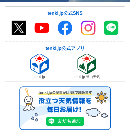
tenki.jp公式SNS
tenki.jp公式アプリ
tenki.jp
tenki.jp 登山天気