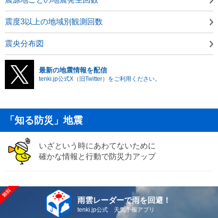
震度3以上の地域別観測回数
震央分布図
最新の地震情報を配信
tenki.jp公式X（旧Twitter）をご利用ください。
「知る防災」地震
いざという時にあわてないために
確かな情報と行動で防災力アップ
雨雲レーダーで雨を回避！
tenki.jp公式 天気予報アプリ