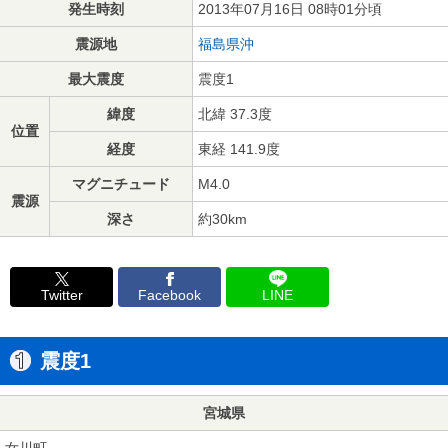
発生時刻
2013年07月16日 08時01分頃
震源地
福島県沖
最大震度
震度1
緯度
北緯 37.3度
位置
経度
東経 141.9度
マグニチュード
M4.0
震源
深さ
約30km
Twitter
Facebook
LINE
震度1
宮城県
女川町