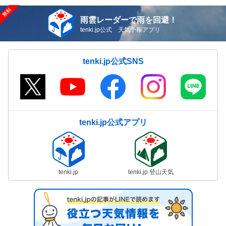
雨雲レーダーで雨を回避！
tenki.jp公式 天気予報アプリ
tenki.jp公式SNS
tenki.jp公式アプリ
tenki.jp
tenki.jp 登山天気