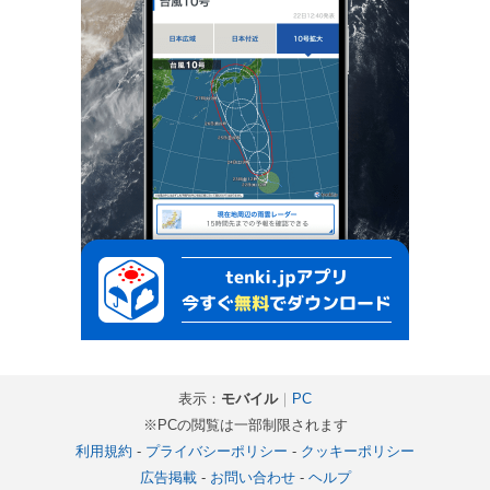
表示：
モバイル
｜
PC
※PCの閲覧は一部制限されます
利用規約
-
プライバシーポリシー
-
クッキーポリシー
広告掲載
-
お問い合わせ
-
ヘルプ