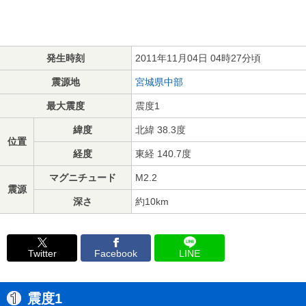
発生時刻
2011年11月04日 04時27分頃
震源地
宮城県中部
最大震度
震度1
緯度
北緯 38.3度
位置
経度
東経 140.7度
マグニチュード
M2.2
震源
深さ
約10km
Twitter
Facebook
LINE
震度1