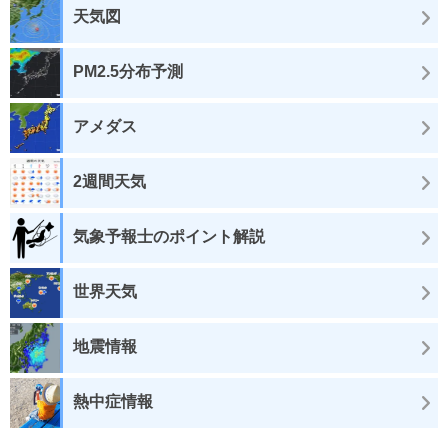
天気図
PM2.5分布予測
アメダス
2週間天気
気象予報士のポイント解説
世界天気
地震情報
熱中症情報