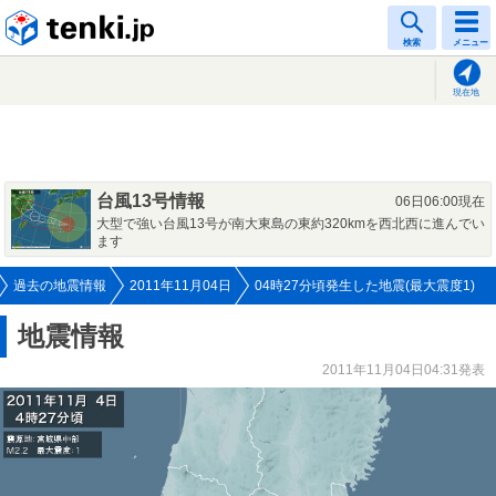
tenki.jp
検索
メニュー
現在地
台風13号情報
06日06:00現在
大型で強い台風13号が南大東島の東約320kmを西北西に進んでい
ます
過去の地震情報
2011年11月04日
04時27分頃発生した地震(最大震度1)
地震情報
2011年11月04日04:31発表