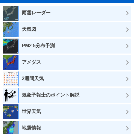
雨雲レーダー
天気図
PM2.5分布予測
アメダス
2週間天気
気象予報士のポイント解説
世界天気
地震情報