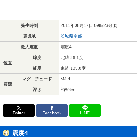
発生時刻
2011年08月17日 09時23分頃
震源地
茨城県南部
最大震度
震度4
緯度
北緯 36.1度
位置
経度
東経 139.8度
マグニチュード
M4.4
震源
深さ
約80km
Twitter
Facebook
LINE
震度4