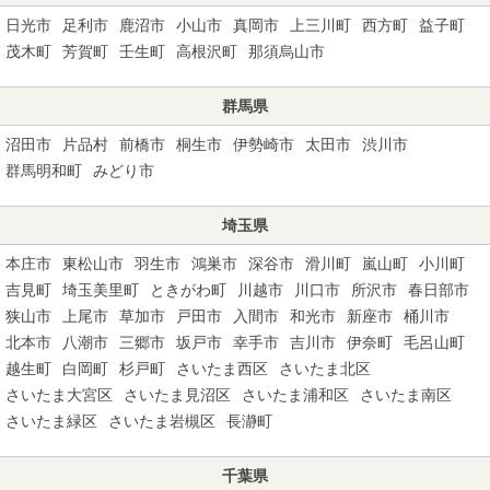
日光市
足利市
鹿沼市
小山市
真岡市
上三川町
西方町
益子町
茂木町
芳賀町
壬生町
高根沢町
那須烏山市
群馬県
沼田市
片品村
前橋市
桐生市
伊勢崎市
太田市
渋川市
群馬明和町
みどり市
埼玉県
本庄市
東松山市
羽生市
鴻巣市
深谷市
滑川町
嵐山町
小川町
吉見町
埼玉美里町
ときがわ町
川越市
川口市
所沢市
春日部市
狭山市
上尾市
草加市
戸田市
入間市
和光市
新座市
桶川市
北本市
八潮市
三郷市
坂戸市
幸手市
吉川市
伊奈町
毛呂山町
越生町
白岡町
杉戸町
さいたま西区
さいたま北区
さいたま大宮区
さいたま見沼区
さいたま浦和区
さいたま南区
さいたま緑区
さいたま岩槻区
長瀞町
千葉県