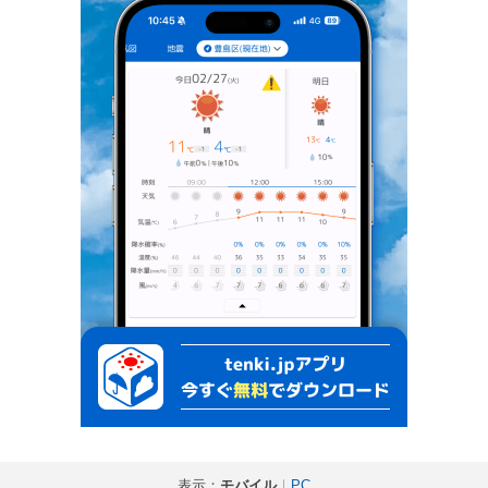
表示：
モバイル
｜
PC