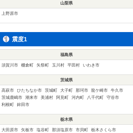
山梨県
上野原市
震度1
福島県
須賀川市
棚倉町
矢祭町
玉川村
平田村
いわき市
茨城県
高萩市
ひたちなか市
茨城町
大子町
那珂市
龍ケ崎市
牛久市
茨城鹿嶋市
潮来市
美浦村
阿見町
河内町
八千代町
守谷市
利根町
鉾田市
栃木県
大田原市
矢板市
塩谷町
那須塩原市
市貝町
栃木さくら市