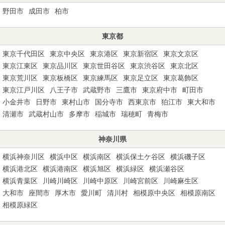
野田市
成田市
柏市
東京都
東京千代田区
東京中央区
東京港区
東京新宿区
東京文京区
東京江東区
東京品川区
東京世田谷区
東京渋谷区
東京北区
東京荒川区
東京板橋区
東京練馬区
東京足立区
東京葛飾区
東京江戸川区
八王子市
武蔵野市
三鷹市
東京府中市
町田市
小金井市
日野市
東村山市
国分寺市
西東京市
狛江市
東大和市
清瀬市
武蔵村山市
多摩市
稲城市
瑞穂町
青梅市
神奈川県
横浜神奈川区
横浜中区
横浜南区
横浜保土ケ谷区
横浜磯子区
横浜港北区
横浜港南区
横浜旭区
横浜緑区
横浜瀬谷区
横浜青葉区
川崎川崎区
川崎中原区
川崎宮前区
川崎麻生区
大和市
座間市
厚木市
愛川町
清川村
相模原中央区
相模原南区
相模原緑区