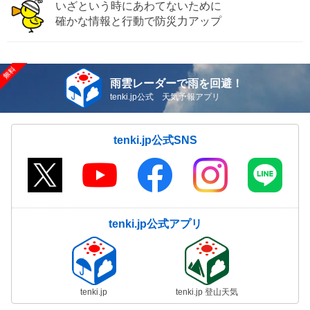
いざという時にあわてないために
確かな情報と行動で防災力アップ
雨雲レーダーで雨を回避！
tenki.jp公式 天気予報アプリ
tenki.jp公式SNS
tenki.jp公式アプリ
tenki.jp
tenki.jp 登山天気