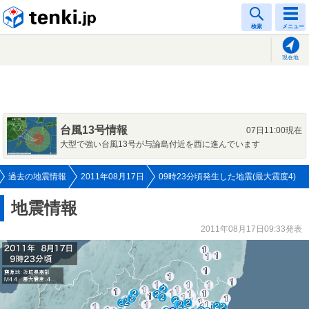
tenki.jp
検索
メニュー
現在地
台風13号情報
07日11:00現在
大型で強い台風13号が与論島付近を西に進んでいます
過去の地震情報
2011年08月17日
09時23分頃発生した地震(最大震度4)
地震情報
2011年08月17日09:33発表