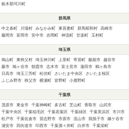
栃木那珂川町
群馬県
中之条町
川場村
みなかみ町
東吾妻町
群馬昭和村
高崎市
藤岡市
富岡市
安中市
吉岡町
神流町
甘楽町
玉村町
埼玉県
鳩山町
東秩父村
埼玉神川町
上里町
寄居町
飯能市
越谷市
蕨市
鳩ヶ谷市
朝霞市
志木市
富士見市
蓮田市
鶴ヶ島市
日高市
埼玉三芳町
松伏町
さいたま中央区
さいたま桜区
ふじみ野市
秩父市
横瀬町
皆野町
小鹿野町
千葉県
茂原市
東金市
千葉神崎町
多古町
芝山町
香取市
山武市
千葉中央区
千葉稲毛区
千葉若葉区
千葉緑区
千葉美浜区
市川市
松戸市
千葉佐倉市
習志野市
市原市
流山市
我孫子市
鎌ケ谷市
浦安市
四街道市
印西市
千葉酒々井町
白井市
千葉栄町