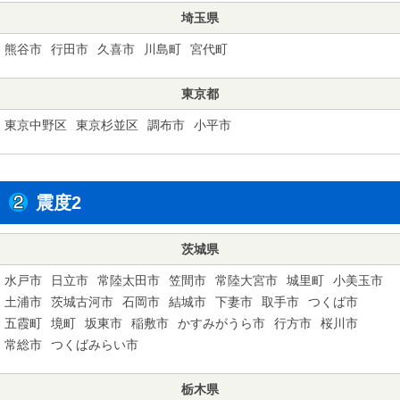
埼玉県
熊谷市
行田市
久喜市
川島町
宮代町
東京都
東京中野区
東京杉並区
調布市
小平市
震度2
茨城県
水戸市
日立市
常陸太田市
笠間市
常陸大宮市
城里町
小美玉市
土浦市
茨城古河市
石岡市
結城市
下妻市
取手市
つくば市
五霞町
境町
坂東市
稲敷市
かすみがうら市
行方市
桜川市
常総市
つくばみらい市
栃木県