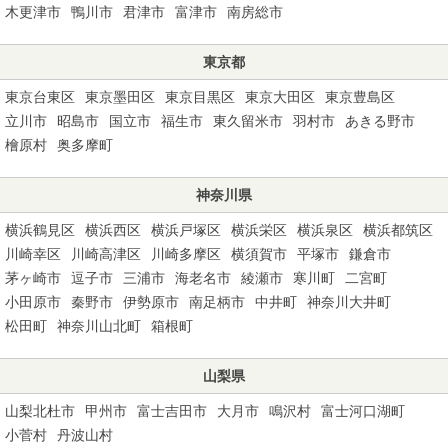
木更津市
鴨川市
君津市
富津市
南房総市
東京都
東京台東区
東京墨田区
東京目黒区
東京大田区
東京豊島区
立川市
昭島市
国立市
福生市
東久留米市
羽村市
あきる野市
檜原村
奥多摩町
神奈川県
横浜鶴見区
横浜西区
横浜戸塚区
横浜栄区
横浜泉区
横浜都筑区
川崎幸区
川崎高津区
川崎多摩区
横須賀市
平塚市
鎌倉市
茅ヶ崎市
逗子市
三浦市
海老名市
綾瀬市
寒川町
二宮町
小田原市
秦野市
伊勢原市
南足柄市
中井町
神奈川大井町
松田町
神奈川山北町
箱根町
山梨県
山梨北杜市
甲州市
富士吉田市
大月市
鳴沢村
富士河口湖町
小菅村
丹波山村