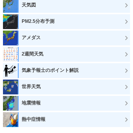
天気図
PM2.5分布予測
アメダス
2週間天気
気象予報士のポイント解説
世界天気
地震情報
熱中症情報