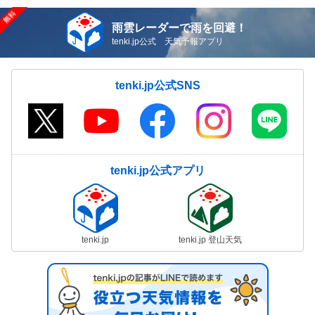
雨雲レーダーで雨を回避！
tenki.jp公式 天気予報アプリ
tenki.jp公式SNS
tenki.jp公式アプリ
tenki.jp
tenki.jp 登山天気