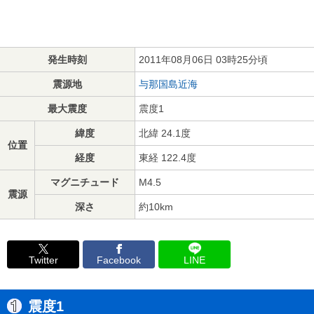
発生時刻
2011年08月06日 03時25分頃
震源地
与那国島近海
最大震度
震度1
緯度
北緯 24.1度
位置
経度
東経 122.4度
マグニチュード
M4.5
震源
深さ
約10km
Twitter
Facebook
LINE
震度1