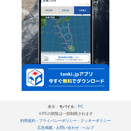
表示：
モバイル
｜
PC
※PCの閲覧は一部制限されます
利用規約
-
プライバシーポリシー
-
クッキーポリシー
広告掲載
-
お問い合わせ
-
ヘルプ