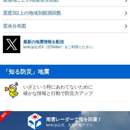
震度3以上の地域別観測回数
震央分布図
最新の地震情報を配信
tenki.jp公式X（旧Twitter）をご利用ください。
「知る防災」地震
いざという時にあわてないために
確かな情報と行動で防災力アップ
雨雲レーダーで雨を回避！
tenki.jp公式 天気予報アプリ