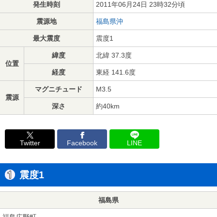
発生時刻
2011年06月24日 23時32分頃
震源地
福島県沖
最大震度
震度1
緯度
北緯 37.3度
位置
経度
東経 141.6度
マグニチュード
M3.5
震源
深さ
約40km
Twitter
Facebook
LINE
震度1
福島県
福島広野町