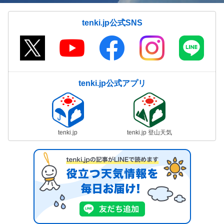
tenki.jp公式SNS
tenki.jp公式アプリ
tenki.jp
tenki.jp 登山天気