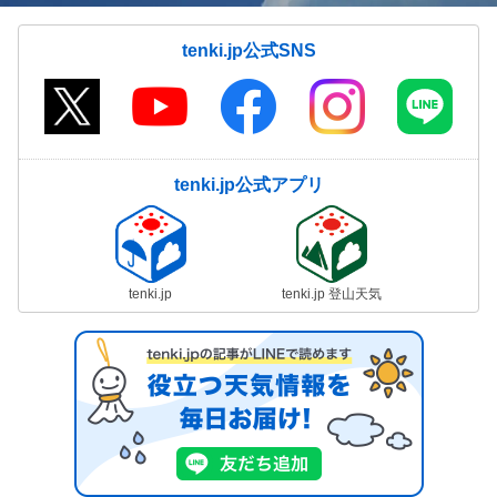
tenki.jp公式SNS
tenki.jp公式アプリ
tenki.jp
tenki.jp 登山天気