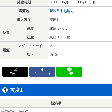
発生時刻
2011年06月03日 03時13分頃
震源地
新潟県中越地方
最大震度
震度1
緯度
北緯 37.0度
位置
経度
東経 138.7度
マグニチュード
M2.2
震源
深さ
約10km
Twitter
Facebook
LINE
震度1
新潟県
十日町市
津南町