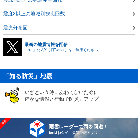
震度3以上の地域別観測回数
震央分布図
最新の地震情報を配信
tenki.jp公式X（旧Twitter）をご利用ください。
「知る防災」地震
いざという時にあわてないために
確かな情報と行動で防災力アップ
雨雲レーダーで雨を回避！
tenki.jp公式 天気予報アプリ