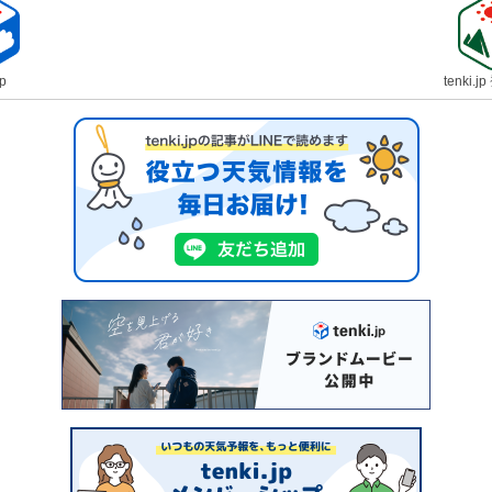
jp
tenki.