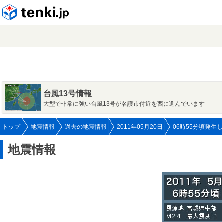
tenki.jp
台風13号情報
大型で非常に強い台風13号が名護市付近を西に進んでいます
トップ
地震情報
過去の地震情報
2011年05月20日
06時55分頃発生
地震情報