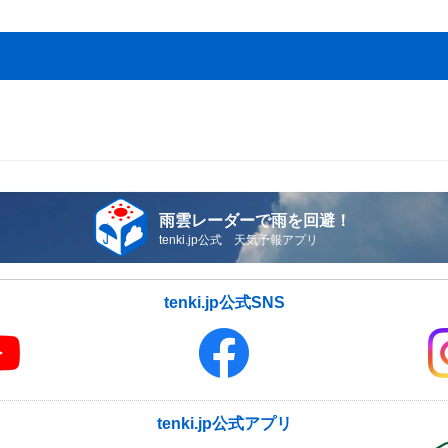
雨雲レーダーで雨を回避！
tenki.jp公式 天気予報アプリ
tenki.jp公式SNS
tenki.jp公式アプリ