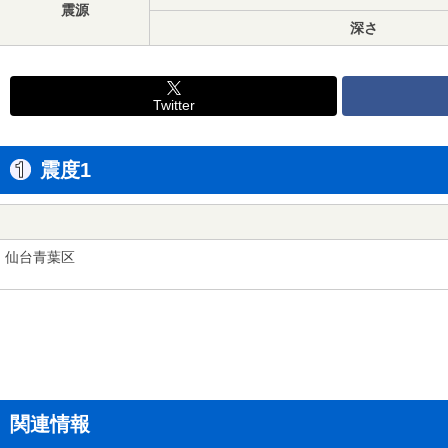
震源
深さ
Twitter
震度1
仙台青葉区
関連情報