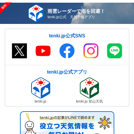
雨雲レーダーで雨を回避！
tenki.jp公式 天気予報アプリ
tenki.jp公式SNS
tenki.jp公式アプリ
tenki.jp
tenki.jp 登山天気