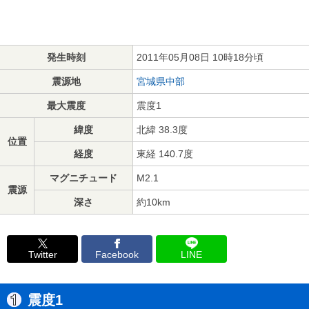
発生時刻
2011年05月08日 10時18分頃
震源地
宮城県中部
最大震度
震度1
緯度
北緯 38.3度
位置
経度
東経 140.7度
マグニチュード
M2.1
震源
深さ
約10km
Twitter
Facebook
LINE
震度1