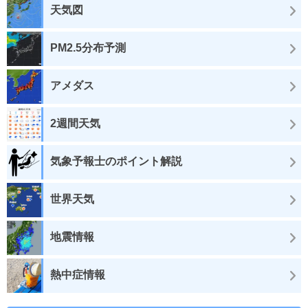
天気図
PM2.5分布予測
アメダス
2週間天気
気象予報士のポイント解説
世界天気
地震情報
熱中症情報