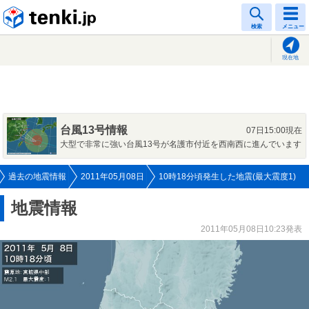
tenki.jp
検索
メニュー
現在地
台風13号情報
07日15:00現在
大型で非常に強い台風13号が名護市付近を西南西に進んでいます
過去の地震情報
2011年05月08日
10時18分頃発生した地震(最大震度1)
地震情報
2011年05月08日10:23発表