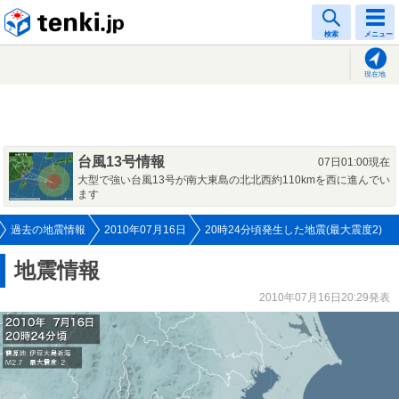
tenki.jp
検索
メニュー
現在地
台風13号情報
07日01:00現在
大型で強い台風13号が南大東島の北北西約110kmを西に進んでい
ます
過去の地震情報
2010年07月16日
20時24分頃発生した地震(最大震度2)
地震情報
2010年07月16日20:29発表