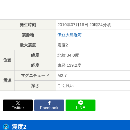
発生時刻
2010年07月16日 20時24分頃
震源地
伊豆大島近海
最大震度
震度2
緯度
北緯 34.8度
位置
経度
東経 139.2度
マグニチュード
M2.7
震源
深さ
ごく浅い
Twitter
Facebook
LINE
震度2