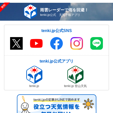
雨雲レーダーで雨を回避！
tenki.jp公式 天気予報アプリ
tenki.jp公式SNS
tenki.jp公式アプリ
tenki.jp
tenki.jp 登山天気