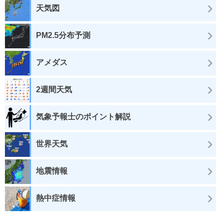
天気図
PM2.5分布予測
アメダス
2週間天気
気象予報士のポイント解説
世界天気
地震情報
熱中症情報