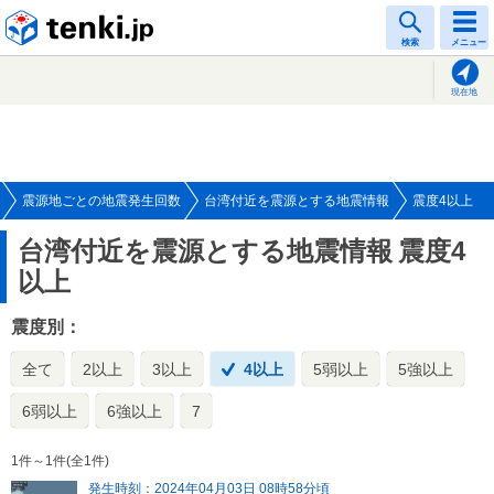
tenki.jp
検索
メニュー
現在地
震源地ごとの地震発生回数
台湾付近を震源とする地震情報
震度4以上
台湾付近を震源とする地震情報
震度4
以上
震度別：
全て
2以上
3以上
4以上
5弱以上
5強以上
6弱以上
6強以上
7
1件～1件(全1件)
発生時刻：2024年04月03日 08時58分頃