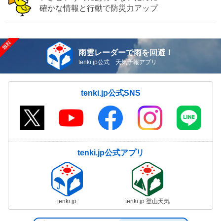
確かな情報と行動で防災力アップ
雨雲レーダーで雨を回避！
tenki.jp公式 天気予報アプリ
tenki.jp公式SNS
tenki.jp公式アプリ
tenki.jp
tenki.jp 登山天気