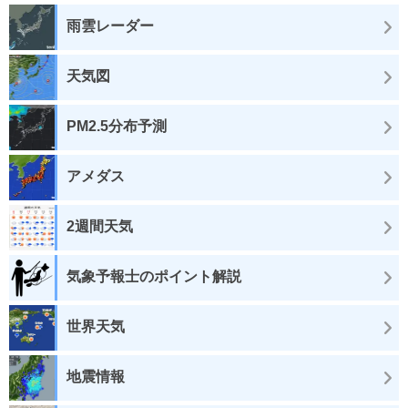
雨雲レーダー
天気図
PM2.5分布予測
アメダス
2週間天気
気象予報士のポイント解説
世界天気
地震情報