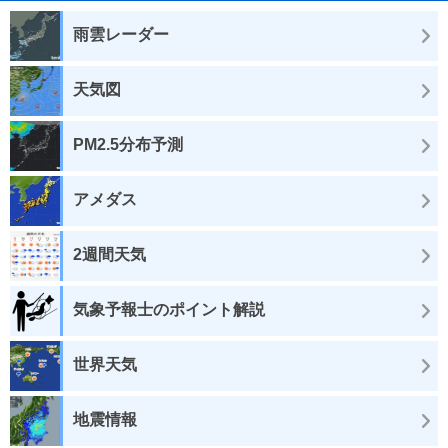
雨雲レーダー
天気図
PM2.5分布予測
アメダス
2週間天気
気象予報士のポイント解説
世界天気
地震情報