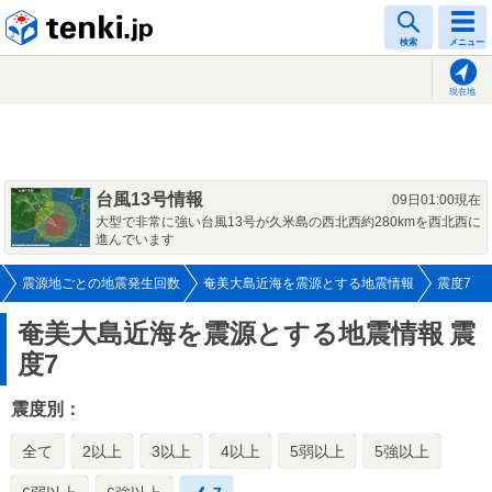
tenki.jp
検索
メニュー
現在地
台風13号情報
09日01:00現在
大型で非常に強い台風13号が久米島の西北西約280kmを西北西に
進んでいます
震源地ごとの地震発生回数
奄美大島近海を震源とする地震情報
震度7
奄美大島近海を震源とする地震情報
震
度7
震度別：
全て
2以上
3以上
4以上
5弱以上
5強以上