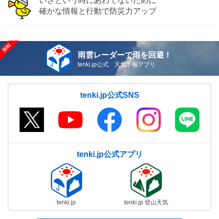
いざという時にあわてないために
確かな情報と行動で防災力アップ
雨雲レーダーで雨を回避！
tenki.jp公式 天気予報アプリ
tenki.jp公式SNS
tenki.jp公式アプリ
tenki.jp
tenki.jp 登山天気