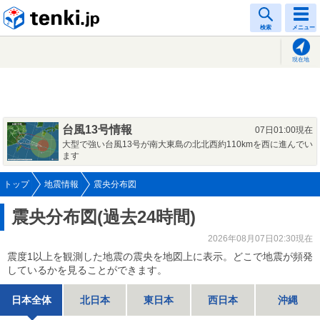
tenki.jp
検索
メニュー
現在地
台風13号情報
07日01:00現在
大型で強い台風13号が南大東島の北北西約110kmを西に進んでい
ます
トップ
地震情報
震央分布図
震央分布図(過去24時間)
2026年08月07日02:30現在
震度1以上を観測した地震の震央を地図上に表示。どこで地震が頻発
しているかを見ることができます。
日本全体
北日本
東日本
西日本
沖縄