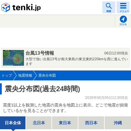
tenki.jp
検索
メニュー
現在地
台風13号情報
06日12:00現在
大型で強い台風13号が南大東島の東北東約220kmを西に進んでい
ます
トップ
地震情報
震央分布図
震央分布図(過去24時間)
2026年08月06日12:30現在
震度1以上を観測した地震の震央を地図上に表示。どこで地震が頻発
しているかを見ることができます。
日本全体
北日本
東日本
西日本
沖縄