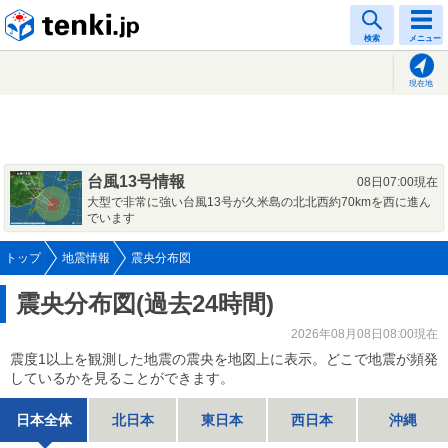
tenki.jp
検索
メニュー
現在地
台風13号情報
08日07:00現在
大型で非常に強い台風13号が久米島の北北西約70kmを西に進ん
でいます
トップ
地震情報
震央分布図
震央分布図(過去24時間)
2026年08月08日08:00現在
震度1以上を観測した地震の震央を地図上に表示。どこで地震が頻発
しているかを見ることができます。
日本全体
北日本
東日本
西日本
沖縄