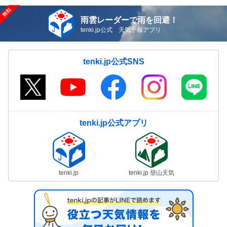
雨雲レーダーで雨を回避！
tenki.jp公式 天気予報アプリ
tenki.jp公式SNS
tenki.jp公式アプリ
tenki.jp
tenki.jp 登山天気