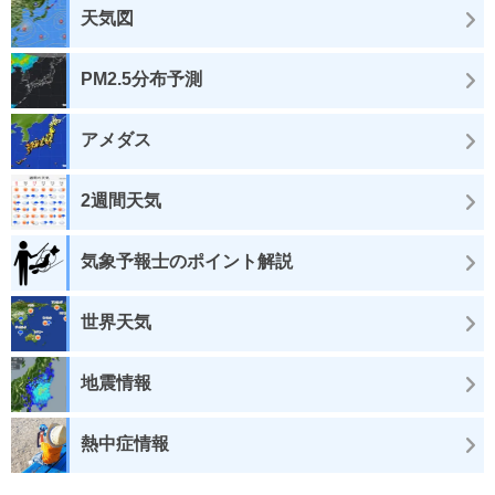
天気図
PM2.5分布予測
アメダス
2週間天気
気象予報士のポイント解説
世界天気
地震情報
熱中症情報