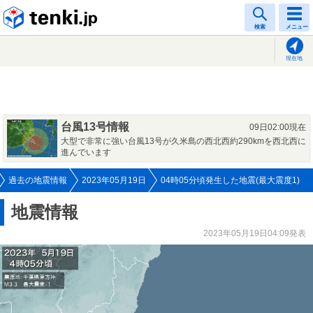
tenki.jp
検索
メニュー
現在地
台風13号情報
09日02:00現在
大型で非常に強い台風13号が久米島の西北西約290kmを西北西に
進んでいます
過去の地震情報
2023年05月19日
04時05分頃発生した地震(最大震度1)
地震情報
2023年05月19日04:09発表