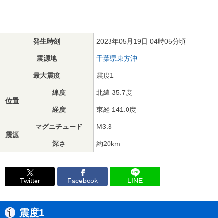
発生時刻
2023年05月19日 04時05分頃
震源地
千葉県東方沖
最大震度
震度1
緯度
北緯 35.7度
位置
経度
東経 141.0度
マグニチュード
M3.3
震源
深さ
約20km
Twitter
Facebook
LINE
震度1