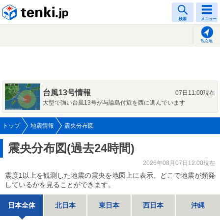
tenki.jp
検索
メニュー
現在地
台風13号情報
07日11:00現在
大型で強い台風13号が与論島付近を西に進んでいます
トップ
地震情報
震央分布図
震央分布図(過去24時間)
2026年08月07日12:00現在
震度1以上を観測した地震の震央を地図上に表示。どこで地震が頻発
しているかを見ることができます。
日本全体
北日本
東日本
西日本
沖縄