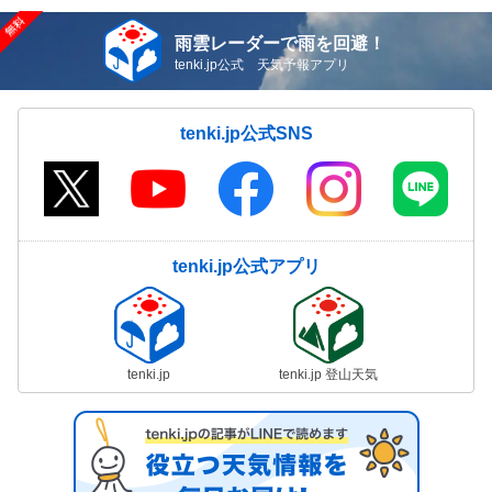
雨雲レーダーで雨を回避！
tenki.jp公式 天気予報アプリ
tenki.jp公式SNS
tenki.jp公式アプリ
tenki.jp
tenki.jp 登山天気