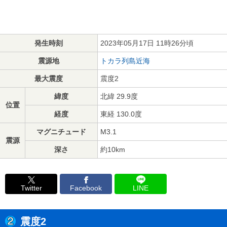
発生時刻
2023年05月17日 11時26分頃
震源地
トカラ列島近海
最大震度
震度2
緯度
北緯 29.9度
位置
経度
東経 130.0度
マグニチュード
M3.1
震源
深さ
約10km
Twitter
Facebook
LINE
震度2