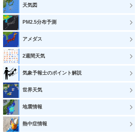
天気図
PM2.5分布予測
アメダス
2週間天気
気象予報士のポイント解説
世界天気
地震情報
熱中症情報