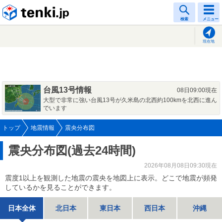
tenki.jp
検索
メニュー
現在地
台風13号情報
08日09:00現在
大型で非常に強い台風13号が久米島の北西約100kmを北西に進ん
でいます
トップ
地震情報
震央分布図
震央分布図(過去24時間)
2026年08月08日09:30現在
震度1以上を観測した地震の震央を地図上に表示。どこで地震が頻発
しているかを見ることができます。
日本全体
北日本
東日本
西日本
沖縄