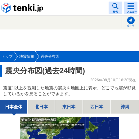
tenki.jp
検索
メニュー
現在地
トップ
地震情報
震央分布図
震央分布図(過去24時間)
2026年08月10日16:30現在
震度1以上を観測した地震の震央を地図上に表示。どこで地震が頻発
しているかを見ることができます。
日本全体
北日本
東日本
西日本
沖縄