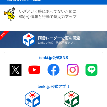
いざという時にあわてないために
確かな情報と行動で防災力アップ
雨雲レーダーで雨を回避！
tenki.jp公式 天気予報アプリ
tenki.jp公式SNS
tenki.jp公式アプリ