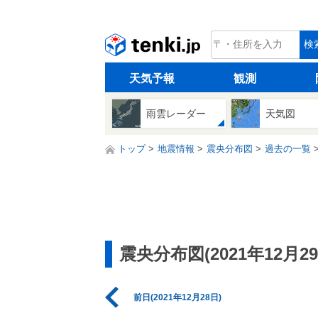
tenki.jp
検
天気予報
観測
雨雲レーダー
天気図
トップ
地震情報
震央分布図
過去の一覧
震央分布図(2021年12月29
前日(2021年12月28日)