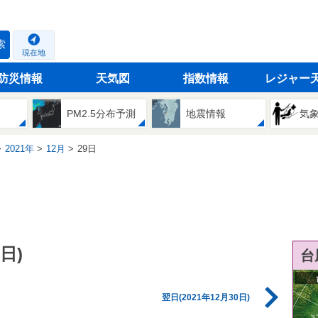
索
現在地
防災情報
天気図
指数情報
レジャー
PM2.5分布予測
地震情報
気
2021年
12月
29日
日)
台
翌日(2021年12月30日)