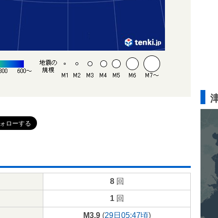
8
回
1
回
M3.9
(
29日05:47頃
)