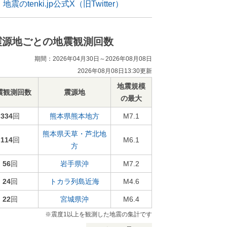
地震のtenki.jp公式X（旧Twitter）
震源地ごとの地震観測回数
期間：2026年04月30日～2026年08月08日
2026年08月08日13:30更新
地震規模
震観測回数
震源地
の最大
334
回
熊本県熊本地方
M7.1
熊本県天草・芦北地
114
回
M6.1
方
56
回
岩手県沖
M7.2
24
回
トカラ列島近海
M4.6
22
回
宮城県沖
M6.4
※震度1以上を観測した地震の集計です