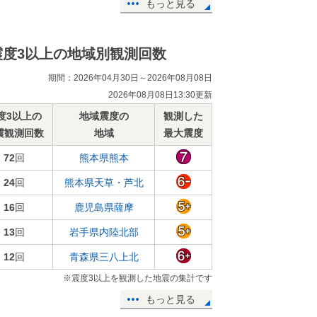
もっと見る
震度3以上の地域別観測回数
期間：2026年04月30日～2026年08月08日
2026年08月08日13:30更新
度3以上の
地域震度の
観測した
震観測回数
地域
最大震度
72
回
熊本県熊本
24
回
熊本県天草・芦北
16
回
鹿児島県薩摩
13
回
岩手県内陸北部
12
回
青森県三八上北
※震度3以上を観測した地震の集計です
もっと見る