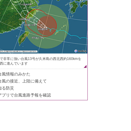
で非常に強い台風13号が久米島の西北西約160kmを
西に進んでいます
台風情報のみかた
台風の接近、上陸に備えて
知る防災
アプリで台風進路予報を確認