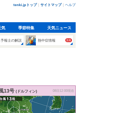
tenki.jpトップ
｜
サイトマップ
｜
ヘルプ
天気
季節特集
天気ニュース
象予報士の解説
熱中症情報
注目
風13号
(ドルフィン)
08日12:00現在