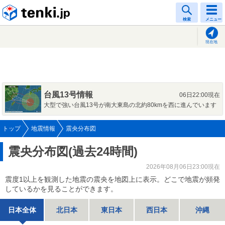
tenki.jp
検索
メニュー
現在地
台風13号情報
06日22:00現在
大型で強い台風13号が南大東島の北約80kmを西に進んでいます
トップ
地震情報
震央分布図
震央分布図(過去24時間)
2026年08月06日23:00現在
震度1以上を観測した地震の震央を地図上に表示。どこで地震が頻発
しているかを見ることができます。
日本全体
北日本
東日本
西日本
沖縄