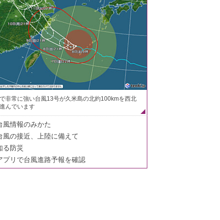
で非常に強い台風13号が久米島の北約100kmを西北
進んでいます
台風情報のみかた
台風の接近、上陸に備えて
知る防災
アプリで台風進路予報を確認