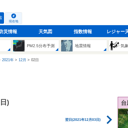
索
現在地
防災情報
天気図
指数情報
レジャー
PM2.5分布予測
地震情報
気
2021年
12月
02日
日)
台
翌日(2021年12月03日)