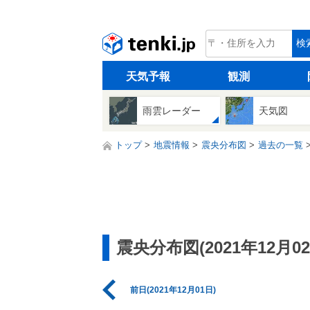
tenki.jp
検
天気予報
観測
雨雲レーダー
天気図
トップ
地震情報
震央分布図
過去の一覧
震央分布図(2021年12月02
前日(2021年12月01日)