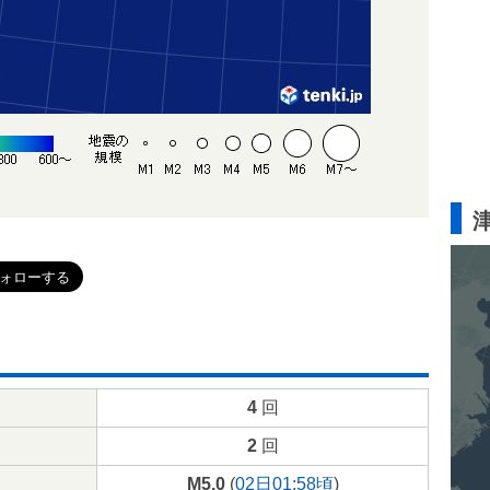
4
回
2
回
M5.0
(
02日01:58頃
)