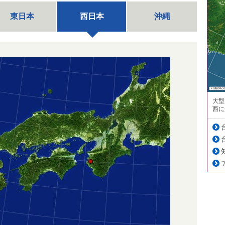
東日本
西日本
沖縄
大型
西に