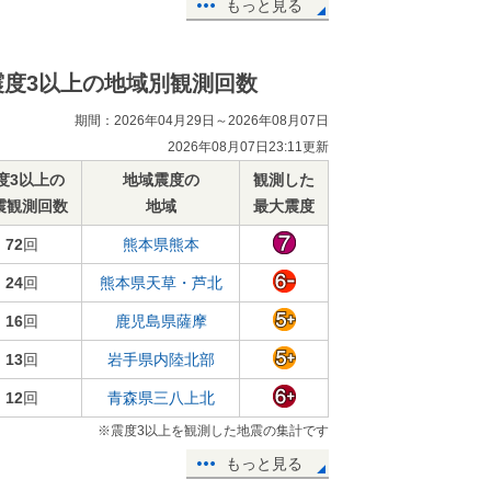
もっと見る
震度3以上の地域別観測回数
期間：2026年04月29日～2026年08月07日
2026年08月07日23:11更新
度3以上の
地域震度の
観測した
震観測回数
地域
最大震度
72
回
熊本県熊本
24
回
熊本県天草・芦北
16
回
鹿児島県薩摩
13
回
岩手県内陸北部
12
回
青森県三八上北
※震度3以上を観測した地震の集計です
もっと見る