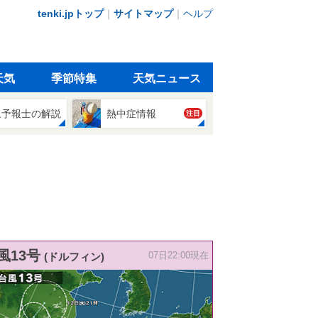
tenki.jpトップ
｜
サイトマップ
｜
ヘルプ
天気
季節特集
天気ニュース
象予報士の解説
熱中症情報
注目
風13号
(ドルフィン)
07日22:00現在