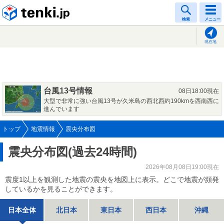
tenki.jp
検索
メニュー
現在地
台風13号情報
08日18:00現在
大型で非常に強い台風13号が久米島の西北西約190kmを西南西に
進んでいます
トップ
地震情報
震央分布図
震央分布図(過去24時間)
2026年08月08日19:00現在
震度1以上を観測した地震の震央を地図上に表示。どこで地震が頻発
しているかを見ることができます。
日本全体
北日本
東日本
西日本
沖縄