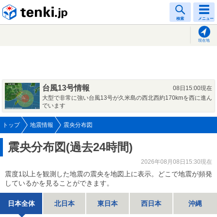
tenki.jp
検索
メニュー
現在地
台風13号情報
08日15:00現在
大型で非常に強い台風13号が久米島の西北西約170kmを西に進ん
でいます
トップ
地震情報
震央分布図
震央分布図(過去24時間)
2026年08月08日15:30現在
震度1以上を観測した地震の震央を地図上に表示。どこで地震が頻発
しているかを見ることができます。
日本全体
北日本
東日本
西日本
沖縄