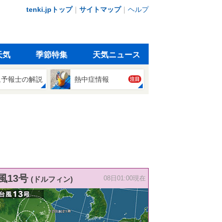
tenki.jpトップ
｜
サイトマップ
｜
ヘルプ
天気
季節特集
天気ニュース
象予報士の解説
熱中症情報
注目
風13号
(ドルフィン)
08日01:00現在