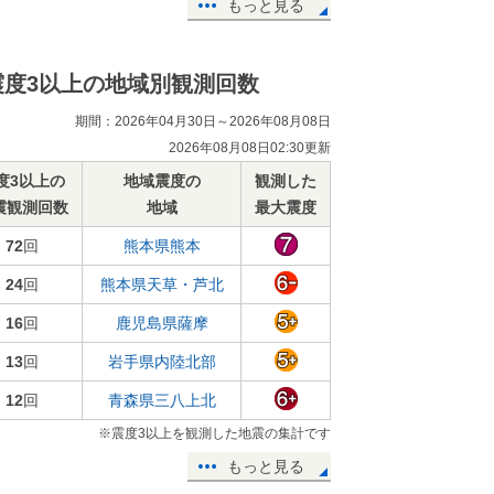
もっと見る
震度3以上の地域別観測回数
期間：2026年04月30日～2026年08月08日
2026年08月08日02:30更新
度3以上の
地域震度の
観測した
震観測回数
地域
最大震度
72
回
熊本県熊本
24
回
熊本県天草・芦北
16
回
鹿児島県薩摩
13
回
岩手県内陸北部
12
回
青森県三八上北
※震度3以上を観測した地震の集計です
もっと見る