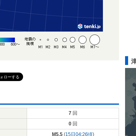
7
回
0
回
M5.5
(
15日04:26頃
)