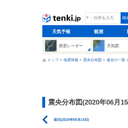
tenki.jp
検
天気予報
観測
雨雲レーダー
天気図
トップ
地震情報
震央分布図
過去の一覧
震央分布図(2020年06月15
前日(2020年06月14日)