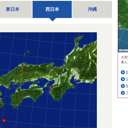
東日本
西日本
沖縄
大型
進ん