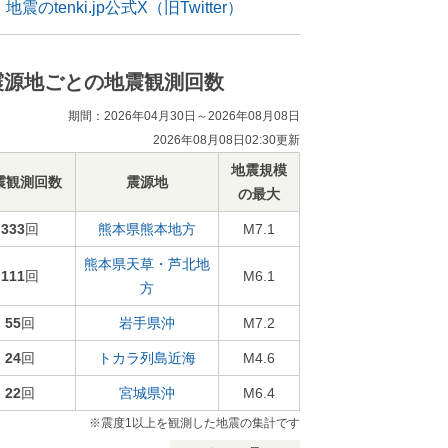
地震のtenki.jp公式X（旧Twitter）
震源地ごとの地震観測回数
期間：2026年04月30日～2026年08月08日
2026年08月08日02:30更新
地震規模
震観測回数
震源地
の最大
333
回
熊本県熊本地方
M7.1
熊本県天草・芦北地
111
回
M6.1
方
55
回
岩手県沖
M7.2
24
回
トカラ列島近海
M4.6
22
回
宮城県沖
M6.4
※震度1以上を観測した地震の集計です