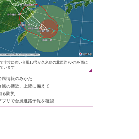
で非常に強い台風13号が久米島の北西約70kmを西に
でいます
台風情報のみかた
台風の接近、上陸に備えて
知る防災
アプリで台風進路予報を確認