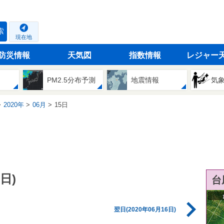
索
現在地
防災情報
天気図
指数情報
レジャー
PM2.5分布予測
地震情報
気
2020年
06月
15日
日)
台
翌日(2020年06月16日)