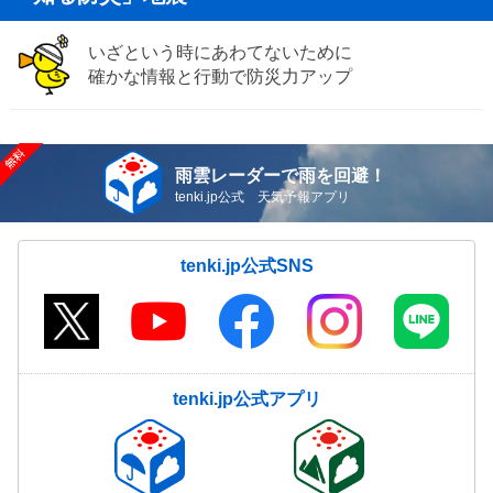
いざという時にあわてないために
確かな情報と行動で防災力アップ
雨雲レーダーで雨を回避！
tenki.jp公式 天気予報アプリ
tenki.jp公式SNS
tenki.jp公式アプリ