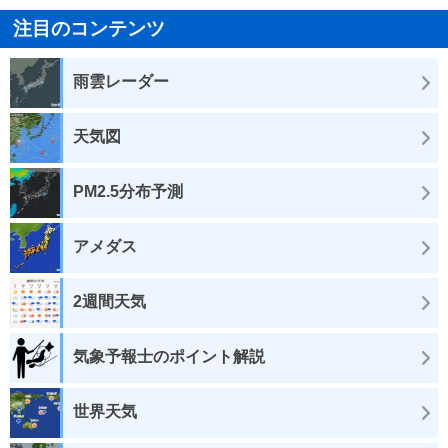
注目のコンテンツ
雨雲レーダー
天気図
PM2.5分布予測
アメダス
2週間天気
気象予報士のポイント解説
世界天気