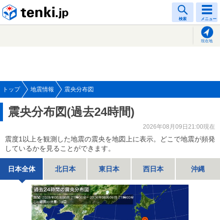
tenki.jp
検索
メニュー
現在地
トップ
地震情報
震央分布図
震央分布図(過去24時間)
2026年08月09日21:00現在
震度1以上を観測した地震の震央を地図上に表示。どこで地震が頻発
しているかを見ることができます。
日本全体
北日本
東日本
西日本
沖縄