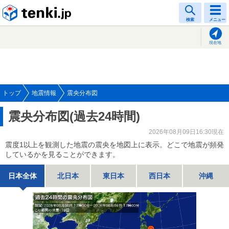
tenki.jp
検索
メニュー
現在地
トップ
地震情報
震央分布図
震央分布図(過去24時間)
2026年08月09日16:30現在
震度1以上を観測した地震の震央を地図上に表示。どこで地震が頻発
しているかを見ることができます。
日本全体
北日本
東日本
西日本
沖縄