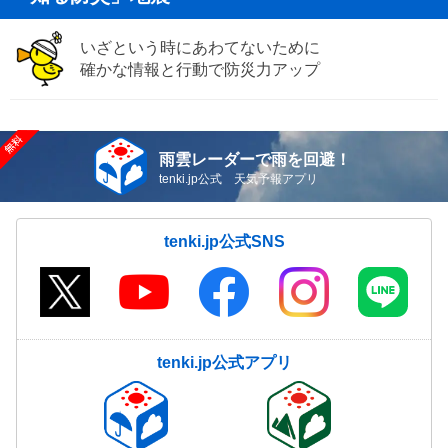
いざという時にあわてないために
確かな情報と行動で防災力アップ
雨雲レーダーで雨を回避！
tenki.jp公式 天気予報アプリ
tenki.jp公式SNS
tenki.jp公式アプリ