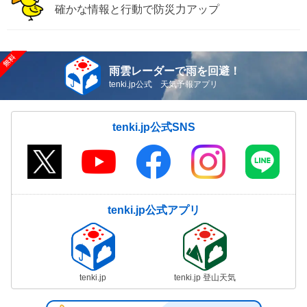
確かな情報と行動で防災力アップ
雨雲レーダーで雨を回避！
tenki.jp公式 天気予報アプリ
tenki.jp公式SNS
tenki.jp公式アプリ
tenki.jp
tenki.jp 登山天気