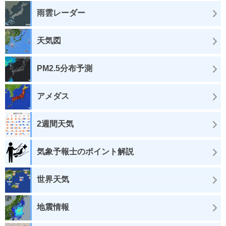
雨雲レーダー
天気図
PM2.5分布予測
アメダス
2週間天気
気象予報士のポイント解説
世界天気
地震情報