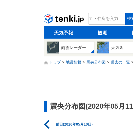
tenki.jp
検
天気予報
観測
雨雲レーダー
天気図
トップ
地震情報
震央分布図
過去の一覧
震央分布図(2020年05月11
前日(2020年05月10日)