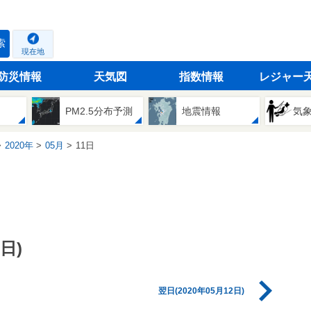
索
現在地
防災情報
天気図
指数情報
レジャー
PM2.5分布予測
地震情報
気
2020年
05月
11日
日)
翌日(2020年05月12日)