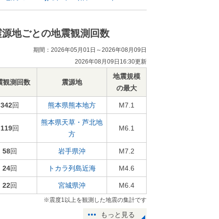
震源地ごとの地震観測回数
期間：2026年05月01日～2026年08月09日
2026年08月09日16:30更新
地震規模
震観測回数
震源地
の最大
342
回
熊本県熊本地方
M7.1
熊本県天草・芦北地
119
回
M6.1
方
58
回
岩手県沖
M7.2
24
回
トカラ列島近海
M4.6
22
回
宮城県沖
M6.4
※震度1以上を観測した地震の集計です
もっと見る