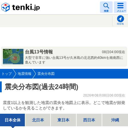
tenki.jp
検索
メニュー
現在地
台風13号情報
08日04:00現在
大型で非常に強い台風13号が久米島の北北西約40kmを南南西に
進んでいます
トップ
地震情報
震央分布図
震央分布図(過去24時間)
2026年08月08日06:00現在
震度1以上を観測した地震の震央を地図上に表示。どこで地震が頻発
しているかを見ることができます。
日本全体
北日本
東日本
西日本
沖縄