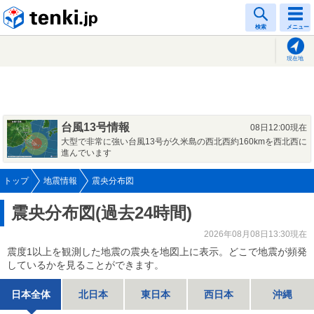
tenki.jp
検索
メニュー
現在地
台風13号情報
08日12:00現在
大型で非常に強い台風13号が久米島の西北西約160kmを西北西に
進んでいます
トップ
地震情報
震央分布図
震央分布図(過去24時間)
2026年08月08日13:30現在
震度1以上を観測した地震の震央を地図上に表示。どこで地震が頻発
しているかを見ることができます。
日本全体
北日本
東日本
西日本
沖縄