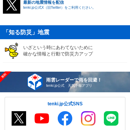
最新の地震情報を配信
tenki.jp公式X（旧Twitter）をご利用ください。
「知る防災」地震
いざという時にあわてないために
確かな情報と行動で防災力アップ
雨雲レーダーで雨を回避！
tenki.jp公式 天気予報アプリ
tenki.jp公式SNS