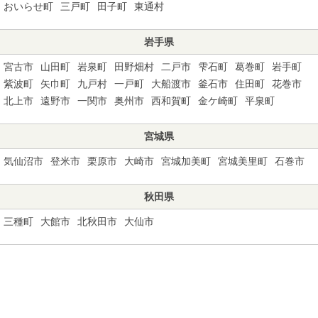
おいらせ町
三戸町
田子町
東通村
岩手県
宮古市
山田町
岩泉町
田野畑村
二戸市
雫石町
葛巻町
岩手町
紫波町
矢巾町
九戸村
一戸町
大船渡市
釜石市
住田町
花巻市
北上市
遠野市
一関市
奥州市
西和賀町
金ケ崎町
平泉町
宮城県
気仙沼市
登米市
栗原市
大崎市
宮城加美町
宮城美里町
石巻市
秋田県
三種町
大館市
北秋田市
大仙市