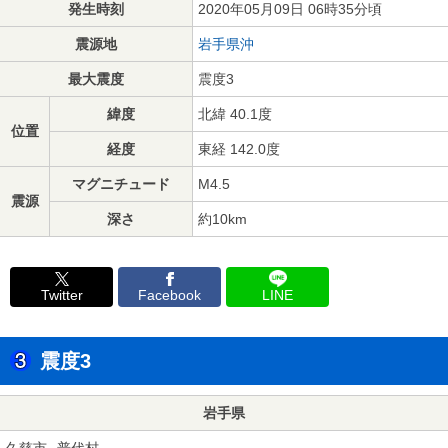
発生時刻
2020年05月09日 06時35分頃
震源地
岩手県沖
最大震度
震度3
緯度
北緯 40.1度
位置
経度
東経 142.0度
マグニチュード
M4.5
震源
深さ
約10km
Twitter
Facebook
LINE
震度3
岩手県
久慈市
普代村