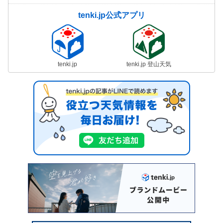
tenki.jp公式アプリ
tenki.jp
tenki.jp 登山天気