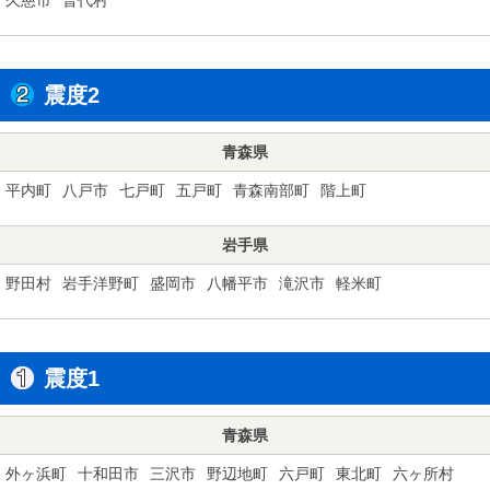
震度2
青森県
平内町
八戸市
七戸町
五戸町
青森南部町
階上町
岩手県
野田村
岩手洋野町
盛岡市
八幡平市
滝沢市
軽米町
震度1
青森県
外ヶ浜町
十和田市
三沢市
野辺地町
六戸町
東北町
六ヶ所村