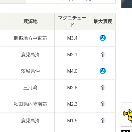
マグニチュー
震源地
最大震度
ド
胆振地方中東部
M3.4
鹿児島湾
M2.1
茨城県沖
M4.0
三河湾
M2.8
秋田県内陸南部
M2.3
鹿児島湾
M1.9