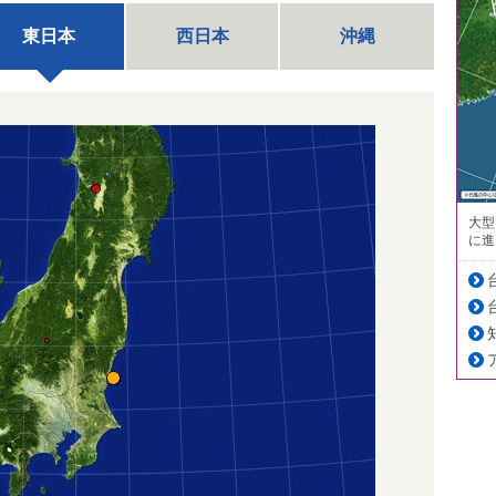
東日本
西日本
沖縄
大型
に進