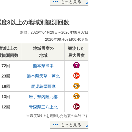
もっと見る
震度3以上の地域別観測回数
期間：2026年04月29日～2026年08月07日
2026年08月07日06:40更新
度3以上の
地域震度の
観測した
震観測回数
地域
最大震度
72
回
熊本県熊本
23
回
熊本県天草・芦北
16
回
鹿児島県薩摩
13
回
岩手県内陸北部
12
回
青森県三八上北
※震度3以上を観測した地震の集計です
もっと見る