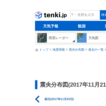
tenki.jp
検
天気予報
観測
雨雲レーダー
天気図
トップ
地震情報
震央分布図
過去の一覧
震央分布図(2017年11月21
前日(2017年11月20日)