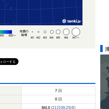
7
回
0
回
M4.0
(
21日09:25頃
)