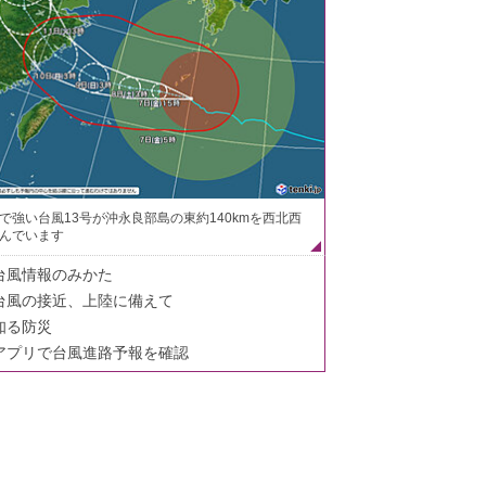
で強い台風13号が沖永良部島の東約140kmを西北西
んでいます
台風情報のみかた
台風の接近、上陸に備えて
知る防災
アプリで台風進路予報を確認