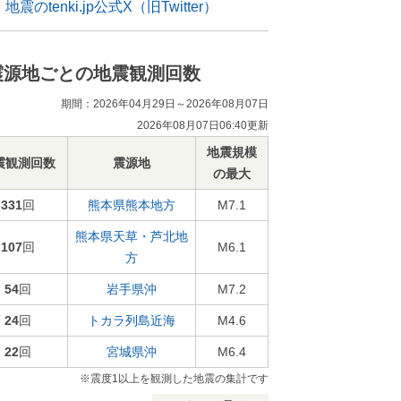
地震のtenki.jp公式X（旧Twitter）
震源地ごとの地震観測回数
期間：2026年04月29日～2026年08月07日
2026年08月07日06:40更新
地震規模
震観測回数
震源地
の最大
331
回
熊本県熊本地方
M7.1
熊本県天草・芦北地
107
回
M6.1
方
54
回
岩手県沖
M7.2
24
回
トカラ列島近海
M4.6
22
回
宮城県沖
M6.4
※震度1以上を観測した地震の集計です