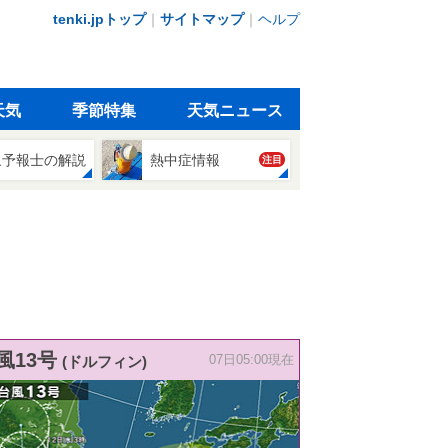
tenki.jpトップ
｜
サイトマップ
｜
ヘルプ
天気
季節特集
天気ニュース
象予報士の解説
熱中症情報
注目
風13号
(ドルフィン)
07日05:00現在