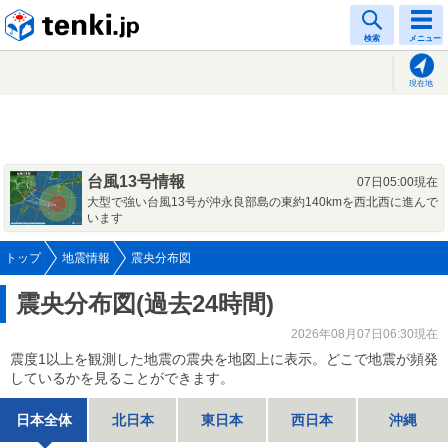
tenki.jp
検索
メニュー
現在地
台風13号情報
07日05:00現在
大型で強い台風13号が沖永良部島の東約140kmを西北西に進んで
います
トップ
地震情報
震央分布図
震央分布図(過去24時間)
2026年08月07日06:30現在
震度1以上を観測した地震の震央を地図上に表示。どこで地震が頻発
しているかを見ることができます。
日本全体
北日本
東日本
西日本
沖縄