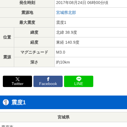
発生時刻
2017年08月24日 06時00分頃
震源地
宮城県北部
最大震度
震度1
緯度
北緯 38.9度
位置
経度
東経 140.9度
マグニチュード
M3.0
震源
深さ
約10km
Twitter
Facebook
LINE
震度1
宮城県
栗原市