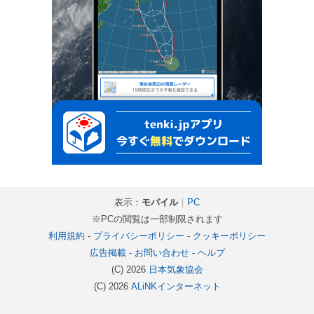
表示：
モバイル
｜
PC
※PCの閲覧は一部制限されます
利用規約
-
プライバシーポリシー
-
クッキーポリシー
広告掲載
-
お問い合わせ
-
ヘルプ
(C) 2026
日本気象協会
(C) 2026
ALiNKインターネット