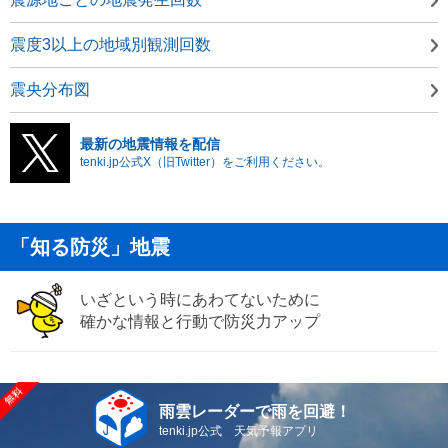
震度3以上の地域別観測回数
震央分布図
最新の地震情報を配信
tenki.jp公式X（旧Twitter）をご利用ください。
「知る防災」地震
いざという時にあわてないために
確かな情報と行動で防災力アップ
雨雲レーダーで雨を回避！
tenki.jp公式 天気予報アプリ