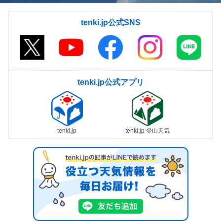
tenki.jp公式SNS
tenki.jp公式アプリ
tenki.jp
tenki.jp 登山天気