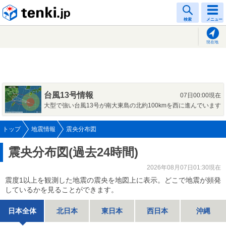
tenki.jp
検索
メニュー
現在地
台風13号情報
07日00:00現在
大型で強い台風13号が南大東島の北約100kmを西に進んでいます
トップ
地震情報
震央分布図
震央分布図(過去24時間)
2026年08月07日01:30現在
震度1以上を観測した地震の震央を地図上に表示。どこで地震が頻発
しているかを見ることができます。
日本全体
北日本
東日本
西日本
沖縄