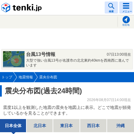
tenki.jp
検索
メニュー
現在地
台風13号情報
07日13:00現在
大型で強い台風13号が名護市の北北東約40kmを西南西に進んで
います
トップ
地震情報
震央分布図
震央分布図(過去24時間)
2026年08月07日14:00現在
震度1以上を観測した地震の震央を地図上に表示。どこで地震が頻発
しているかを見ることができます。
日本全体
北日本
東日本
西日本
沖縄