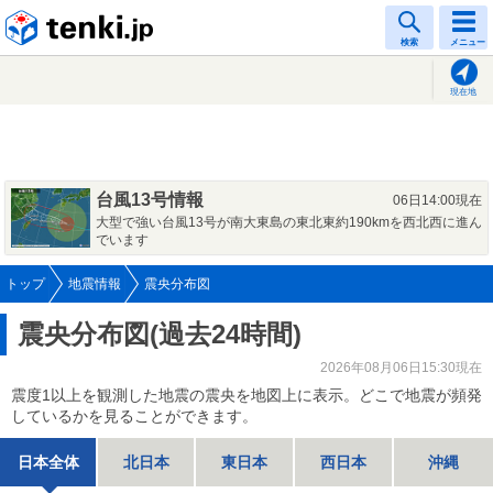
tenki.jp
検索
メニュー
現在地
台風13号情報
06日14:00現在
大型で強い台風13号が南大東島の東北東約190kmを西北西に進ん
でいます
トップ
地震情報
震央分布図
震央分布図(過去24時間)
2026年08月06日15:30現在
震度1以上を観測した地震の震央を地図上に表示。どこで地震が頻発
しているかを見ることができます。
日本全体
北日本
東日本
西日本
沖縄