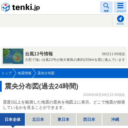
tenki.jp
検索
メニュー
現在地
台風13号情報
06日11:00現在
大型で強い台風13号が南大東島の東約220kmを西に進んでいます
トップ
地震情報
震央分布図
震央分布図(過去24時間)
2026年08月06日12:30現在
震度1以上を観測した地震の震央を地図上に表示。どこで地震が頻発
しているかを見ることができます。
日本全体
北日本
東日本
西日本
沖縄