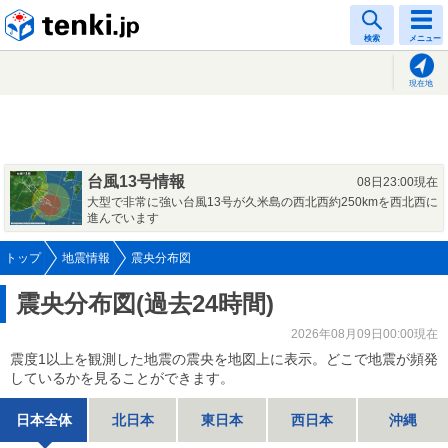
tenki.jp
検索
メニュー
現在地
台風13号情報
08日23:00現在
大型で非常に強い台風13号が久米島の西北西約250kmを西北西に
進んでいます
トップ
地震情報
震央分布図
震央分布図(過去24時間)
2026年08月09日00:00現在
震度1以上を観測した地震の震央を地図上に表示。どこで地震が頻発
しているかを見ることができます。
日本全体
北日本
東日本
西日本
沖縄