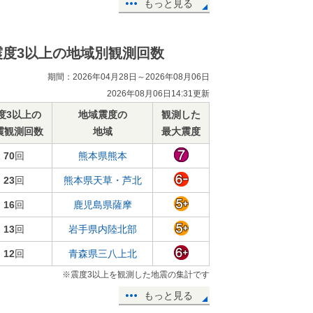
もっと見る
震度3以上の地域別観測回数
期間：2026年04月28日～2026年08月06日
2026年08月06日14:31更新
度3以上の
地域震度の
観測した
震観測回数
地域
最大震度
70
回
熊本県熊本
23
回
熊本県天草・芦北
16
回
鹿児島県薩摩
13
回
岩手県内陸北部
12
回
青森県三八上北
※震度3以上を観測した地震の集計です
もっと見る