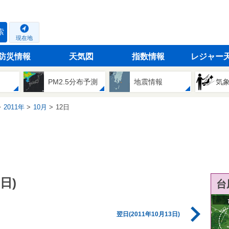
索
現在地
防災情報
天気図
指数情報
レジャー
PM2.5分布予測
地震情報
気
2011年
10月
12日
日)
台
翌日(2011年10月13日)