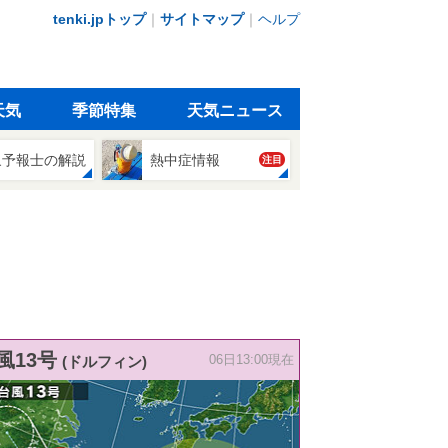
tenki.jpトップ
｜
サイトマップ
｜
ヘルプ
天気
季節特集
天気ニュース
象予報士の解説
熱中症情報
注目
風13号
(ドルフィン)
06日13:00現在