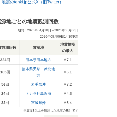
地震のtenki.jp公式X（旧Twitter）
震源地ごとの地震観測回数
期間：2026年04月28日～2026年08月06日
2026年08月06日14:30更新
地震規模
震観測回数
震源地
の最大
324
回
熊本県熊本地方
M7.1
熊本県天草・芦北地
105
回
M6.1
方
56
回
岩手県沖
M7.2
24
回
トカラ列島近海
M4.6
22
回
宮城県沖
M6.4
※震度1以上を観測した地震の集計です