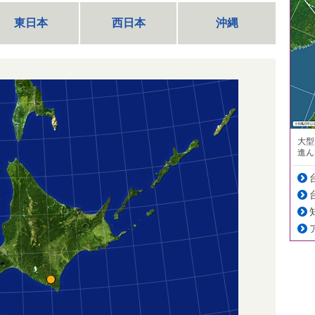
東日本
西日本
沖縄
大型
進ん