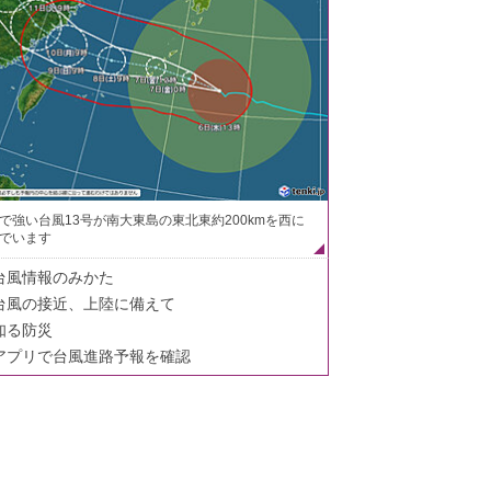
で強い台風13号が南大東島の東北東約200kmを西に
でいます
台風情報のみかた
台風の接近、上陸に備えて
知る防災
アプリで台風進路予報を確認