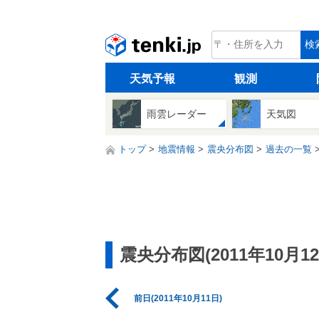
tenki.jp
検
天気予報
観測
雨雲レーダー
天気図
トップ
地震情報
震央分布図
過去の一覧
震央分布図(2011年10月12
前日(2011年10月11日)