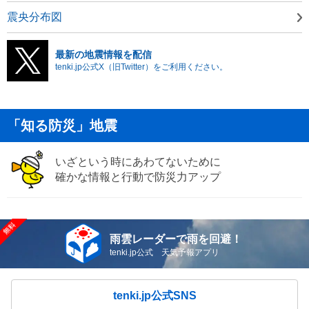
震央分布図
最新の地震情報を配信
tenki.jp公式X（旧Twitter）をご利用ください。
「知る防災」地震
いざという時にあわてないために
確かな情報と行動で防災力アップ
雨雲レーダーで雨を回避！
tenki.jp公式 天気予報アプリ
tenki.jp公式SNS