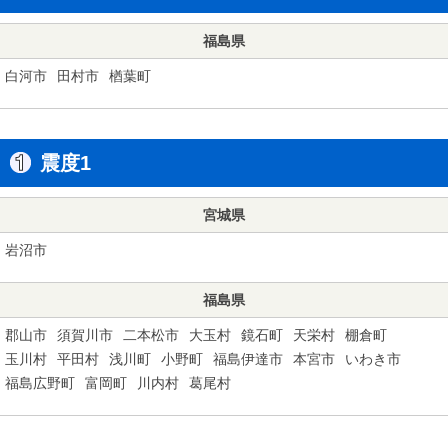
福島県
白河市
田村市
楢葉町
震度1
宮城県
岩沼市
福島県
郡山市
須賀川市
二本松市
大玉村
鏡石町
天栄村
棚倉町
玉川村
平田村
浅川町
小野町
福島伊達市
本宮市
いわき市
福島広野町
富岡町
川内村
葛尾村