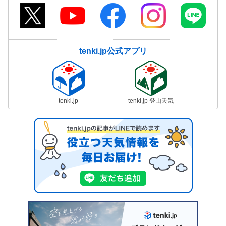
tenki.jp公式アプリ
tenki.jp
tenki.jp 登山天気