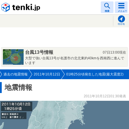
tenki.jp
検索
メニュー
現在地
台風13号情報
07日13:00現在
大型で強い台風13号が名護市の北北東約40kmを西南西に進んで
います
過去の地震情報
2011年10月12日
01時25分頃発生した地震(最大震度2)
地震情報
2011年10月12日01:30発表