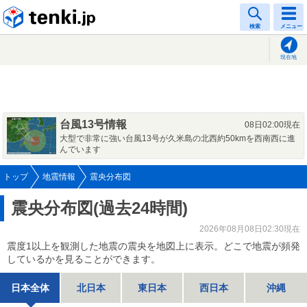
tenki.jp
検索
メニュー
現在地
台風13号情報
08日02:00現在
大型で非常に強い台風13号が久米島の北西約50kmを西南西に進
んでいます
トップ
地震情報
震央分布図
震央分布図(過去24時間)
2026年08月08日02:30現在
震度1以上を観測した地震の震央を地図上に表示。どこで地震が頻発
しているかを見ることができます。
日本全体
北日本
東日本
西日本
沖縄