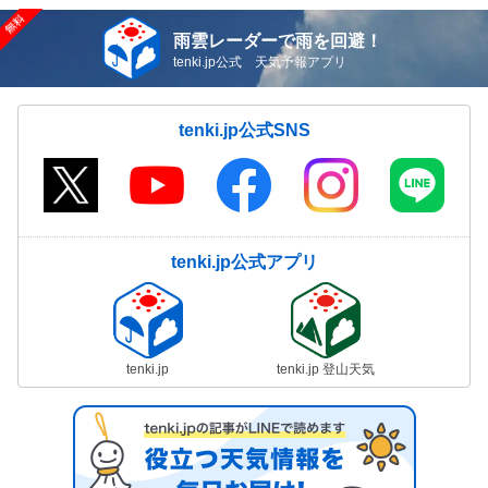
雨雲レーダーで雨を回避！
tenki.jp公式 天気予報アプリ
tenki.jp公式SNS
tenki.jp公式アプリ
tenki.jp
tenki.jp 登山天気