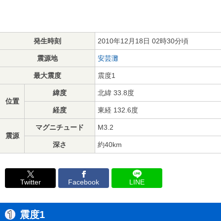
発生時刻
2010年12月18日 02時30分頃
震源地
安芸灘
最大震度
震度1
緯度
北緯 33.8度
位置
経度
東経 132.6度
マグニチュード
M3.2
震源
深さ
約40km
Twitter
Facebook
LINE
震度1