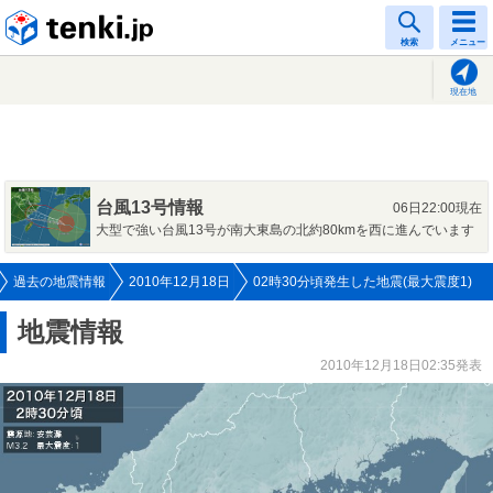
tenki.jp
検索
メニュー
現在地
台風13号情報
06日22:00現在
大型で強い台風13号が南大東島の北約80kmを西に進んでいます
過去の地震情報
2010年12月18日
02時30分頃発生した地震(最大震度1)
地震情報
2010年12月18日02:35発表