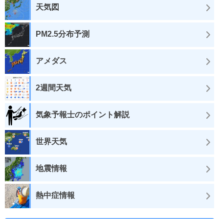
天気図
PM2.5分布予測
アメダス
2週間天気
気象予報士のポイント解説
世界天気
地震情報
熱中症情報