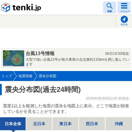
tenki.jp
検索
メニュー
現在地
台風13号情報
06日19:00現在
大型で強い台風13号が南大東島の北北東約110kmを西に進んでい
ます
トップ
地震情報
震央分布図
震央分布図(過去24時間)
2026年08月06日20:30現在
震度1以上を観測した地震の震央を地図上に表示。どこで地震が頻発
しているかを見ることができます。
日本全体
北日本
東日本
西日本
沖縄