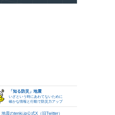
「知る防災」地震
いざという時にあわてないために
確かな情報と行動で防災力アップ
地震のtenki.jp公式X（旧Twitter）