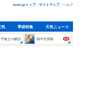
tenki.jpトップ
｜
サイトマップ
｜
ヘルプ
天気
季節特集
天気ニュース
象予報士の解説
熱中症情報
注目