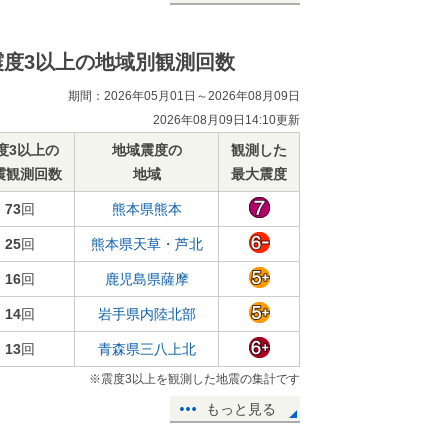
震度3以上の地域別観測回数
期間：2026年05月01日～2026年08月09日
2026年08月09日14:10更新
度3以上の
地域震度の
観測した
震観測回数
地域
最大震度
73
回
熊本県熊本
25
回
熊本県天草・芦北
16
回
鹿児島県薩摩
14
回
岩手県内陸北部
13
回
青森県三八上北
※震度3以上を観測した地震の集計です
もっと見る