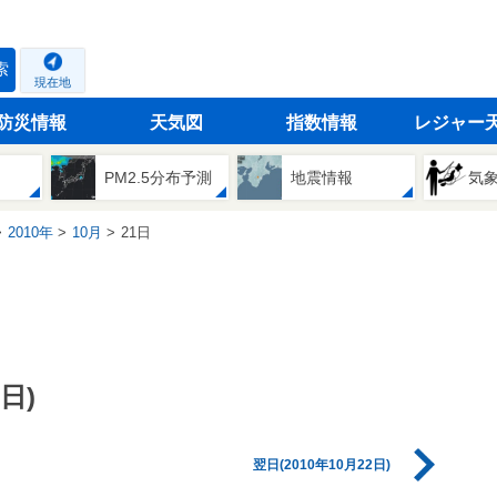
索
現在地
防災情報
天気図
指数情報
レジャー
PM2.5分布予測
地震情報
気
2010年
10月
21日
日)
翌日(2010年10月22日)