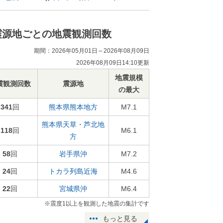
震源地ごとの地震観測回数
期間：2026年05月01日～2026年08月09日
2026年08月09日14:10更新
地震規模
震観測回数
震源地
の最大
341
回
熊本県熊本地方
M7.1
熊本県天草・芦北地
118
回
M6.1
方
58
回
岩手県沖
M7.2
24
回
トカラ列島近海
M4.6
22
回
宮城県沖
M6.4
※震度1以上を観測した地震の集計です
もっと見る