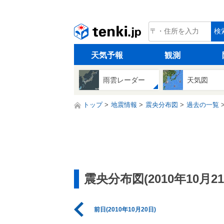
tenki.jp
検
天気予報
観測
雨雲レーダー
天気図
トップ
地震情報
震央分布図
過去の一覧
震央分布図(2010年10月21
前日(2010年10月20日)