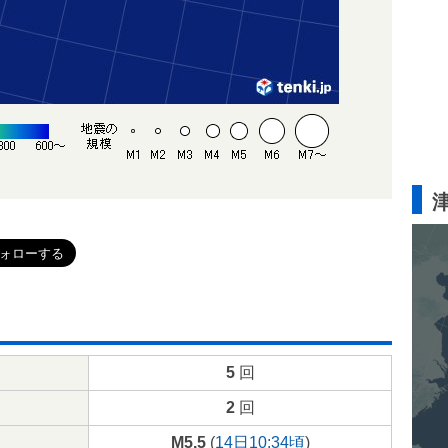
5
回
2
回
M5.5
(
14日10:34頃
)