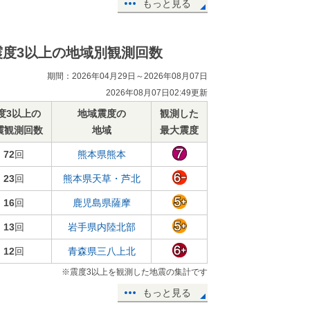
もっと見る
震度3以上の地域別観測回数
期間：2026年04月29日～2026年08月07日
2026年08月07日02:49更新
度3以上の
地域震度の
観測した
震観測回数
地域
最大震度
72
回
熊本県熊本
23
回
熊本県天草・芦北
16
回
鹿児島県薩摩
13
回
岩手県内陸北部
12
回
青森県三八上北
※震度3以上を観測した地震の集計です
もっと見る