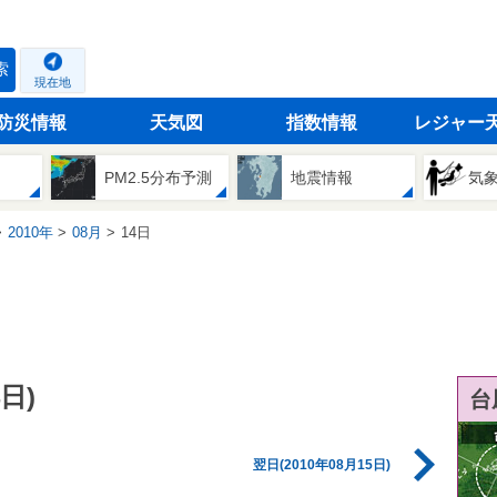
索
現在地
防災情報
天気図
指数情報
レジャー
PM2.5分布予測
地震情報
気
2010年
08月
14日
日)
台
翌日(2010年08月15日)