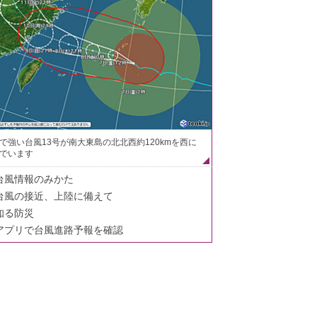
で強い台風13号が南大東島の北北西約120kmを西に
でいます
台風情報のみかた
台風の接近、上陸に備えて
知る防災
アプリで台風進路予報を確認