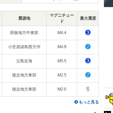
マグニチュー
震源地
最大震度
ド
胆振地方中東部
M4.4
小笠原諸島西方沖
M4.9
父島近海
M5.5
後志地方東部
M2.5
後志地方東部
M2.0
もっと見る