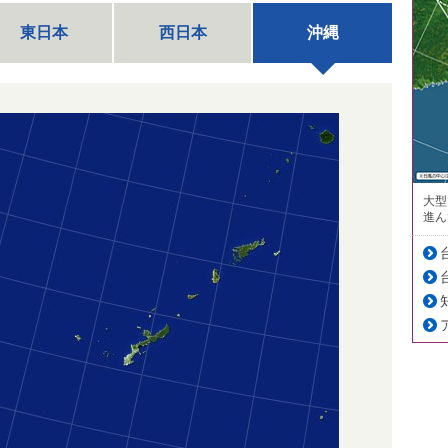
東日本
西日本
沖縄
大型
進ん