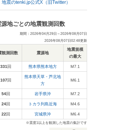
地震のtenki.jp公式X（旧Twitter）
震源地ごとの地震観測回数
期間：2026年04月29日～2026年08月07日
2026年08月07日02:48更新
地震規模
震観測回数
震源地
の最大
331
回
熊本県熊本地方
M7.1
熊本県天草・芦北地
107
回
M6.1
方
54
回
岩手県沖
M7.2
24
回
トカラ列島近海
M4.6
22
回
宮城県沖
M6.4
※震度1以上を観測した地震の集計です