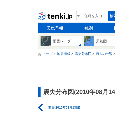
tenki.jp
検
天気予報
観測
雨雲レーダー
天気図
トップ
地震情報
震央分布図
過去の一覧
震央分布図(2010年08月14
前日(2010年08月13日)