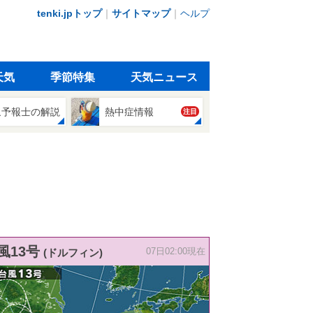
tenki.jpトップ
｜
サイトマップ
｜
ヘルプ
天気
季節特集
天気ニュース
象予報士の解説
熱中症情報
注目
風13号
(ドルフィン)
07日02:00現在