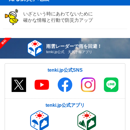
いざという時にあわてないために
確かな情報と行動で防災力アップ
雨雲レーダーで雨を回避！
tenki.jp公式 天気予報アプリ
tenki.jp公式SNS
tenki.jp公式アプリ