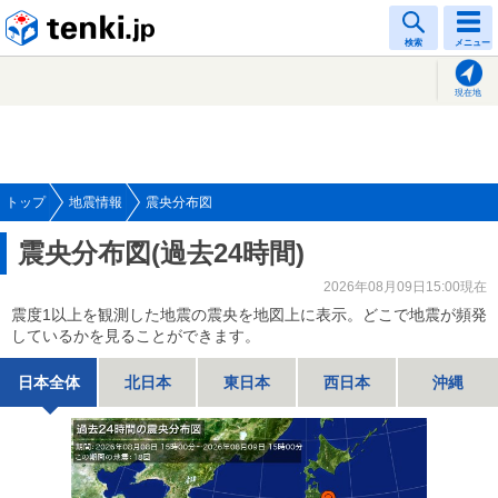
tenki.jp
検索
メニュー
現在地
トップ
地震情報
震央分布図
震央分布図(過去24時間)
2026年08月09日15:00現在
震度1以上を観測した地震の震央を地図上に表示。どこで地震が頻発
しているかを見ることができます。
日本全体
北日本
東日本
西日本
沖縄