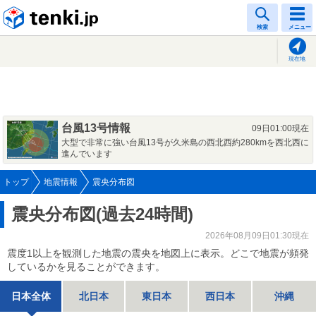
tenki.jp
検索
メニュー
現在地
台風13号情報
09日01:00現在
大型で非常に強い台風13号が久米島の西北西約280kmを西北西に
進んでいます
トップ
地震情報
震央分布図
震央分布図(過去24時間)
2026年08月09日01:30現在
震度1以上を観測した地震の震央を地図上に表示。どこで地震が頻発
しているかを見ることができます。
日本全体
北日本
東日本
西日本
沖縄